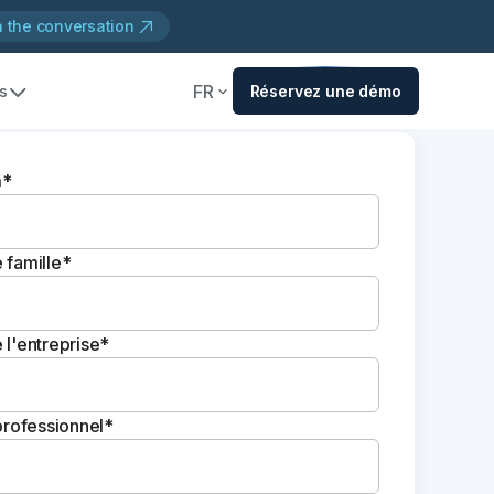
n the conversation
FR
s
Réservez une démo
m*
 famille*
l'entreprise*
professionnel*