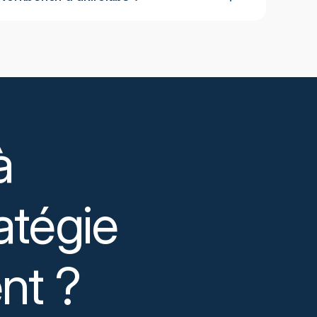
r principal d'akirolabs, un espace de
es d'analyser les données, de développer
 une exécution avec un impact mesurable.
gies et réaliser) reflètent le cycle de vie
formations à la planification structurée, en
r. Cela garantit la continuité, la gouvernance
 processus stratégique.
à
atégie
nt ?