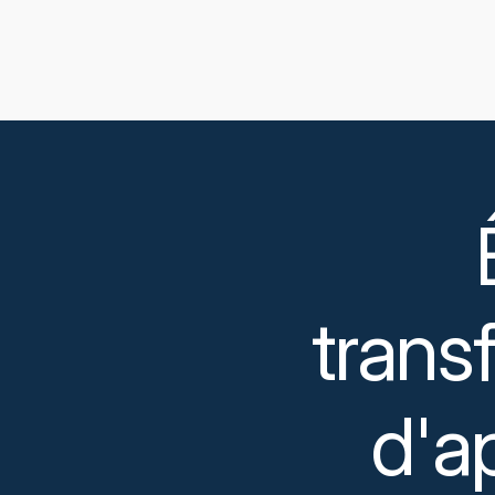
trans
d'a