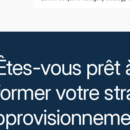
Le Category Strategy Workbench est le moteu
travail modulaire guidé qui permet aux équip
des stratégies collaboratives et de garantir
Les trois phases (analyser, élaborer des straté
complet de la stratégie : de la génération d'in
passant par l'exécution et le suivi de la valeu
et l'alignement des activités tout au long du
Êtes-vous prêt 
former votre str
pprovisionneme