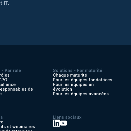
 IT.
 - Par rôle
Solutions - Par maturité
rôles
Chaque maturité
 CPO
Pour les équipes fondatrices
cellence
Pour les équipes en
 responsables de
évolution
es
Pour les équipes avancées
es
Liens sociaux
ro
ts et webinaires