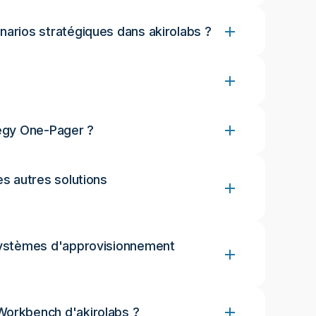
narios stratégiques dans akirolabs ?
tegy One-Pager ?
es autres solutions
 systèmes d'approvisionnement
Workbench d'akirolabs ?