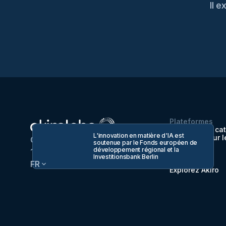
Il 
Plateformes
Stratégie de ca
L'innovation en matière d'IA est
Stratégie pour l
Greifswalder Straße 208,
soutenue par le Fonds européen de
fournisseurs
développement régional et la
10405 Berlin, Allemagne
Tarification
Investitionsbank Berlin
Sûreté
FR
Explorez Akiro