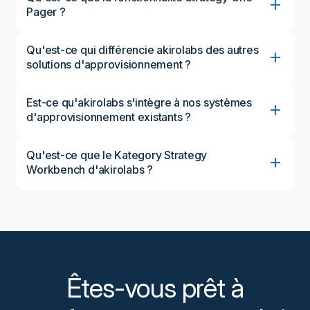
Pager ?
Qu'est-ce qui différencie akirolabs des autres
solutions d'approvisionnement ?
Est-ce qu'akirolabs s'intègre à nos systèmes
d'approvisionnement existants ?
Qu'est-ce que le Kategory Strategy
Workbench d'akirolabs ?
Le Category Strategy Workbench est le moteur
principal d'akirolabs, un espace de travail modulaire
guidé qui permet aux équipes d'analyser les
données, de développer des stratégies
collaboratives et de garantir une exécution avec un
impact mesurable. Les trois phases (analyser,
élaborer des stratégies et réaliser) reflètent le cycle
Êtes-vous prêt à
de vie complet de la stratégie : de la génération
d'informations à la planification structurée, en
passant par l'exécution et le suivi de la valeur. Cela