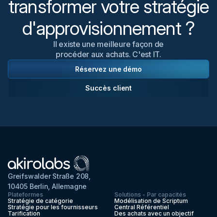
transformer votre stratégie
garantit la continuité, la gouvernance et l'alignement
des activités tout au long du processus stratégique.
d'approvisionnement ?
Il existe une meilleure façon de
procéder aux achats. C'est IT.
Réservez une démo
Succès client
Greifswalder Straße 208,
10405 Berlin, Allemagne
Plateformes
Solutions - Par capacités
Stratégie de catégorie
Modélisation de Scriptum
Stratégie pour les fournisseurs
Central Référentiel
Tarification
Des achats avec un objectif