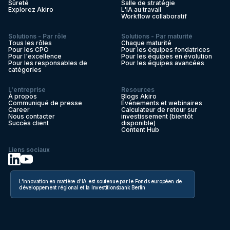
Sûreté
Salle de stratégie
Explorez Akiro
L'IA au travail
Workflow collaboratif
Solutions - Par rôle
Solutions - Par maturité
Tous les rôles
Chaque maturité
Pour les CPO
Pour les équipes fondatrices
Pour l'excellence
Pour les équipes en évolution
Pour les responsables de
Pour les équipes avancées
catégories
L'entreprise
Resources
À propos
Blogs Akiro
Communiqué de presse
Événements et webinaires
Career
Calculateur de retour sur
Nous contacter
investissement (bientôt
Succès client
disponible)
Content Hub
Liens sociaux
L'innovation en matière d'IA est soutenue par le Fonds européen de
développement régional et la Investitionsbank Berlin