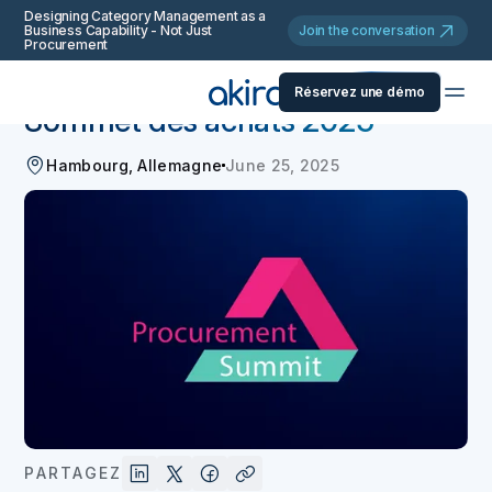
Designing Category Management as a
Business Capability - Not Just
Join the conversation
Procurement
Retourner
Événements et webinaires
Réservez une démo
Sommet des achats 2025
Hambourg, Allemagne
June 25, 2025
PARTAGEZ