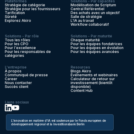
Plateformes
Solutions - Par capacités
Stratégie de catégorie
Modélisation de Scriptum
Stratégie pour les fournisseurs
Central Référentiel
Tarification
Des achats avec un objectif
Sûreté
Salle de stratégie
Explorez Akiro
L'IA au travail
Workflow collaboratif
Solutions - Par rôle
Solutions - Par maturité
Tous les rôles
Chaque maturité
Pour les CPO
Pour les équipes fondatrices
Pour l'excellence
Pour les équipes en évolution
Pour les responsables de
Pour les équipes avancées
catégories
L'entreprise
Resources
À propos
Blogs Akiro
Communiqué de presse
Événements et webinaires
Career
Calculateur de retour sur
Nous contacter
investissement (bientôt
Succès client
disponible)
Content Hub
Liens sociaux
L'innovation en matière d'IA est soutenue par le Fonds européen de
développement régional et la Investitionsbank Berlin