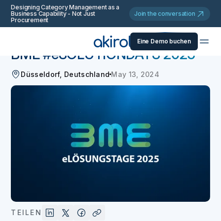
Designing Category Management as a
Business Capability - Not Just
Join the conversation
Procurement
Zurück
Veranstaltungen und Webinare
Eine Demo buchen
BME #eSOLUTIONDAYS 2025
Düsseldorf, Deutschland
May 13, 2024
TEILEN