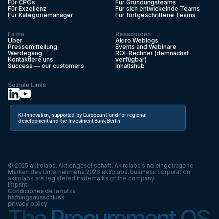
Für CPOs
Für Gründungsteams
Für Exzellenz
Für sich entwickelnde Teams
Für Kategoriemanager
Für fortgeschrittene Teams
Firma
Ressourcen
Über
Akiro Weblogs
Pressemitteilung
Events and Webinare
Werdegang
ROI-Rechner (demnächst
Kontaktiere uns
verfügbar)
Success — our customers
Inhaltshub
Soziale Links
KI-Innovation, supported by European Fund for regional
development and the Investment Bank Berlin
© 2025 akirolabs. Aktiengesellschaft. Akirolabs sind eingetragene
Marken des Unternehmens.
2026
akirolabs. business corporation.
akirolabs are registered trademarks of the company.
Imprint
Condiciones de la nutza
haftungsausschluss
privacy policy