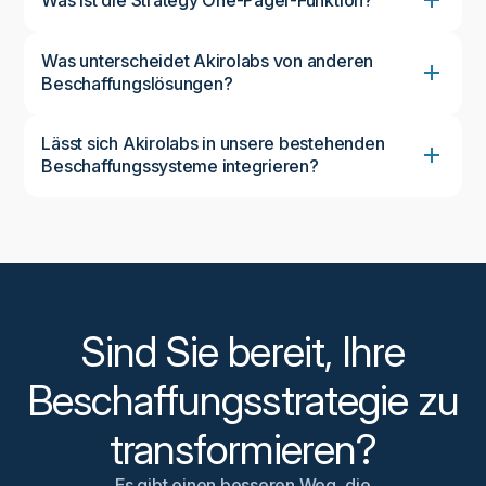
Was unterscheidet Akirolabs von anderen
Beschaffungslösungen?
Lässt sich Akirolabs in unsere bestehenden
Beschaffungssysteme integrieren?
Ja. Akirolabs wurde entwickelt, um Ihre
bestehenden Systeme zu ergänzen — nicht zu
ersetzen. Wir integrieren über APIs oder iFrames
Tools wie Ausgabenanalysen,
Lieferantenmanagement und Intake-to-Pay-
Plattformen, um einen nahtlosen Datenfluss und eine
strategische Ausrichtung zu gewährleisten.
Sind Sie bereit, Ihre
Beschaffungsstrategie zu
transformieren?
Es gibt einen besseren Weg, die