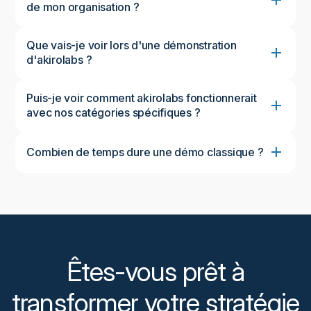
de mon organisation ?
Que vais-je voir lors d'une démonstration
d'akirolabs ?
Puis-je voir comment akirolabs fonctionnerait
avec nos catégories spécifiques ?
Combien de temps dure une démo classique ?
Une démonstration standard dure environ 45 à 60
minutes, ce qui permet d'avoir un aperçu complet
de la plateforme et de discuter de vos besoins
spécifiques. Nous pouvons ajuster le calendrier en
fonction de vos disponibilités et de vos centres
d'intérêt.
Êtes-vous prêt à
transformer votre stratégie