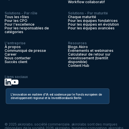
Workflow collaboratif
Solutions - Par rôle
Solutions - Par maturité
Tous les rôles
Chaque maturité
Pour les CPO
Pour les équipes fondatrices
Pour l'excellence
Pour les équipes en évolution
Pour les responsables de
Pour les équipes avancées
catégories
L'entreprise
Resources
À propos
Blogs Akiro
Communiqué de presse
Événements et webinaires
Career
Calculateur de retour sur
Nous contacter
investissement (bientôt
Succès client
disponible)
Content Hub
Liens sociaux
L'innovation en matière d'IA est soutenue par le Fonds européen de
développement régional et la Investitionsbank Berlin
© 2025 akirolabs. société commerciale. akirolabs sont des marques
déposées de la société.
2026
akirolabs. business corporation. akirolabs