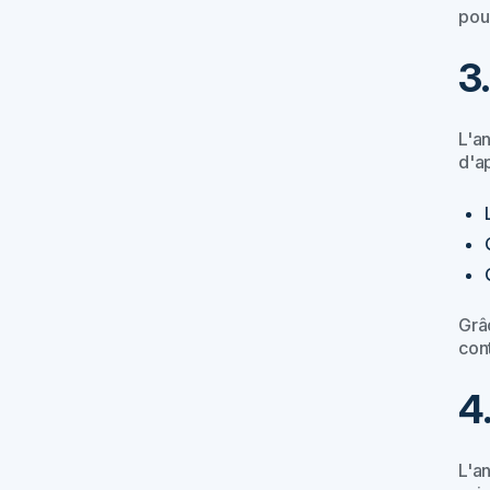
pour
3
L'a
d'a
Grâ
cont
4
L'a