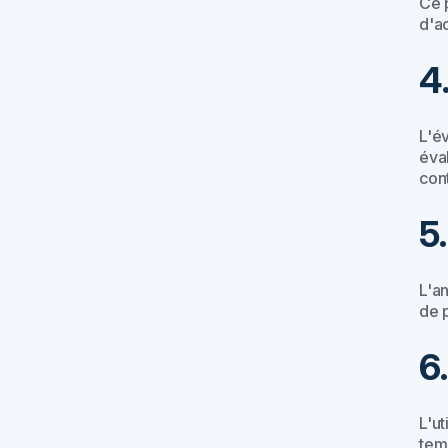
Ce 
d'ac
4
L'é
éval
cont
5
L'an
de 
6
L'ut
tem