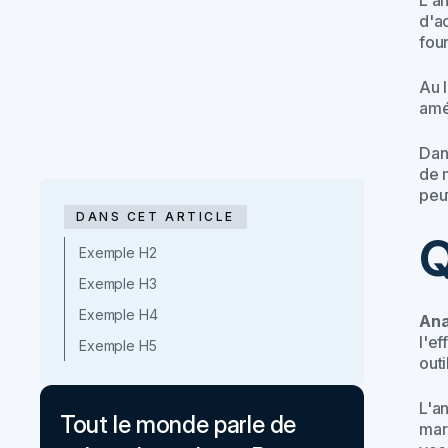
L'a
d'a
four
Au 
amél
Dan
de 
peu
DANS CET ARTICLE
Q
Exemple H2
Exemple H3
Exemple H4
Ana
l'ef
Exemple H5
out
L'a
Tout le monde parle de
marc