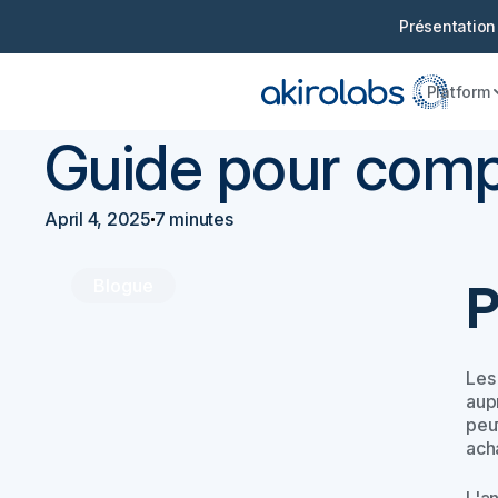
Présentation
Platform
Retourner
Achats 101
Guide pour comp
April 4, 2025
7 minutes
Blogue
P
Les 
aup
peut
ach