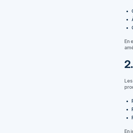
En 
amé
2
Les
pro
En 