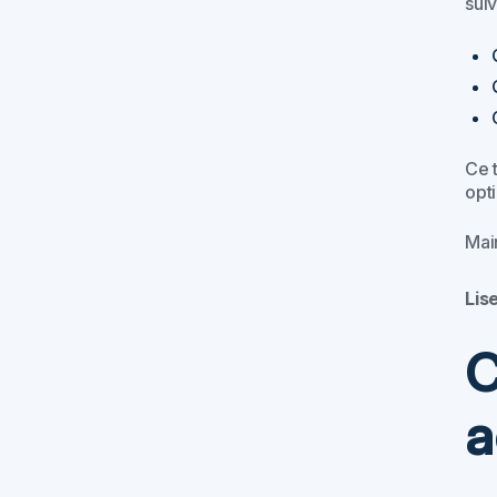
suiv
Ce t
opt
Mai
Lis
C
a