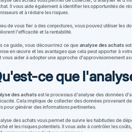
nalyse des achats vous permet de collecter, d'analyser et d'in
chat. Il vous aide également à identifier les opportunités de 
nisseurs et à réduire les risques.
lieu de vous fier à des conjectures, vous pouvez utiliser les 
iorent l'efficacité et la rentabilité.
s ce guide, vous découvrirez ce que
analyse des achats
est
mise en œuvre et les avantages que cela peut apporter à vot
t vous aider à adopter une approche d'approvisionnement ax
u'est-ce que l'analys
lyse des achats
est le processus d'analyse des données d'a
ficacité. Cela implique de collecter des données provenant de 
ils pour générer des informations pertinentes.
nalyse des achats vous permet de suivre les habitudes de dépen
hé et les risques potentiels. Il vous aide à contrôler les coût