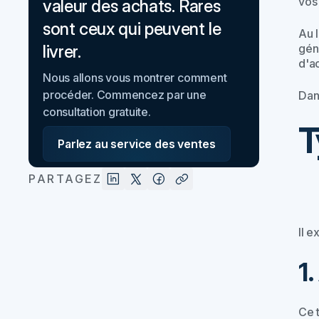
vos
valeur des achats. Rares
sont ceux qui peuvent le
Au 
gén
livrer.
d'ac
Nous allons vous montrer comment
procéder. Commencez par une
Dan
consultation gratuite.
T
Parlez au service des ventes
PARTAGEZ
Il e
1
Ce t