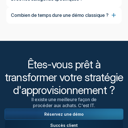
Combien de temps dure une démo classique ?
Une démonstration standard dure environ 45 à 60
minutes, ce qui permet d'avoir un aperçu complet
de la plateforme et de discuter de vos besoins
spécifiques. Nous pouvons ajuster le calendrier en
fonction de vos disponibilités et de vos centres
d'intérêt.
Êtes-vous prêt à
transformer votre stratégie
d'approvisionnement ?
Il existe une meilleure façon de
procéder aux achats. C'est IT.
Réservez une démo
Succès client