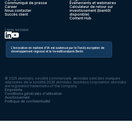
Communiqué de presse
Événements et webinaires
Career
Calculateur de retour sur
Nous contacter
investissement (bientôt
Succès client
disponible)
Content Hub
Liens sociaux
L'innovation en matière d'IA est soutenue par le Fonds européen de
développement régional et la Investitionsbank Berlin
© 2025 akirolabs. société commerciale. akirolabs sont des marques
déposées de la société.
2026
akirolabs. business corporation. akirolabs
are registered trademarks of the company.
Empreinte
Conditions générales d'utilisation
Avertissement
Politique de confidentialité