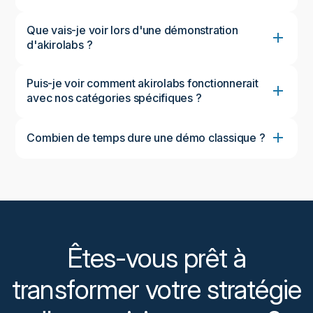
Que vais-je voir lors d'une démonstration
d'akirolabs ?
Puis-je voir comment akirolabs fonctionnerait
avec nos catégories spécifiques ?
Combien de temps dure une démo classique ?
Une démonstration standard dure environ 45 à 60
minutes, ce qui permet d'avoir un aperçu complet
de la plateforme et de discuter de vos besoins
spécifiques. Nous pouvons ajuster le calendrier en
fonction de vos disponibilités et de vos centres
d'intérêt.
Êtes-vous prêt à
transformer votre stratégie