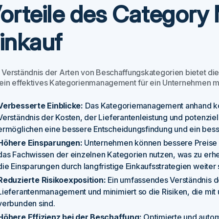
orteile des Categor
inkauf
 Verständnis der Arten von Beschaffungskategorien bietet die 
 ein effektives Kategorienmanagement für ein Unternehmen mi
Verbesserte Einblicke:
Das Kategoriemanagement anhand kon
Verständnis der Kosten, der Lieferantenleistung und potenziel
ermöglichen eine bessere Entscheidungsfindung und ein be
Höhere Einsparungen:
Unternehmen können bessere Preise a
das Fachwissen der einzelnen Kategorien nutzen, was zu erh
die Einsparungen durch langfristige Einkaufsstrategien weiter 
Reduzierte Risikoexposition:
Ein umfassendes Verständnis de
Lieferantenmanagement und minimiert so die Risiken, die mit
verbunden sind.
Höhere Effizienz bei der Beschaffung:
Optimierte und autom