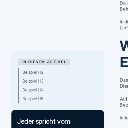
Da 
Beh
In 
Lie
W
E
IN DIESEM ARTIKEL
Beispiel H2
Das
Beispiel H3
Die
Beispiel H4
Auf
Beispiel H5
Bez
Ind
Jeder spricht vom