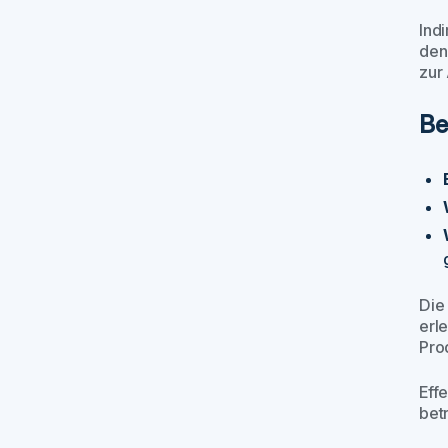
Ind
den
zur 
Bei
Die
erle
Prod
Eff
betr