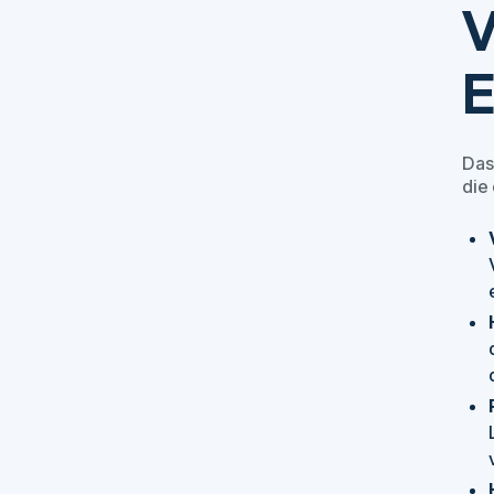
V
E
Das
die