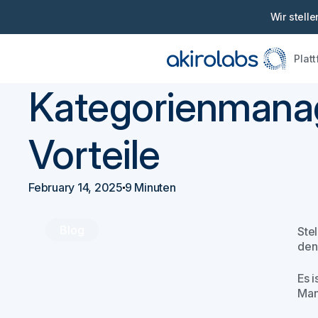
Wir stell
Plat
Zurück
Beschaffung 101
Kategorienmanag
Vorteile
February 14, 2025
9 Minuten
Blog
Ste
den
Es 
Man