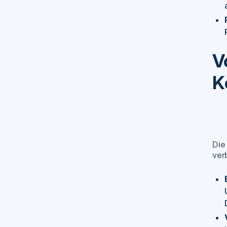
V
K
Die
ver