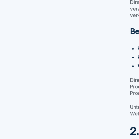
Dir
ver
verk
Be
Dire
Pro
Pro
Unt
Wet
2