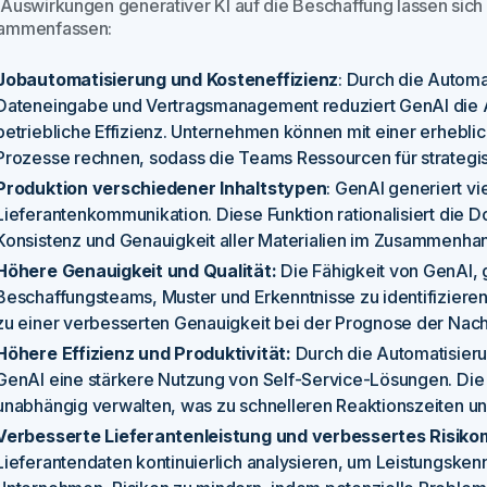
 Auswirkungen generativer KI auf die Beschaffung lassen sic
ammenfassen:
Jobautomatisierung und Kosteneffizienz
: Durch die Autom
Dateneingabe und Vertragsmanagement reduziert GenAI die Ar
betriebliche Effizienz. Unternehmen können mit einer erhebli
Prozesse rechnen, sodass die Teams Ressourcen für strategisc
Produktion verschiedener Inhaltstypen
: GenAI generiert vi
Lieferantenkommunikation. Diese Funktion rationalisiert die
Konsistenz und Genauigkeit aller Materialien im Zusammenhan
Höhere Genauigkeit und Qualität:
Die Fähigkeit von GenAI,
Beschaffungsteams, Muster und Erkenntnisse zu identifizieren,
zu einer verbesserten Genauigkeit bei der Prognose der Nach
Höhere Effizienz und Produktivität:
Durch die Automatisieru
GenAI eine stärkere Nutzung von Self-Service-Lösungen. Die 
unabhängig verwalten, was zu schnelleren Reaktionszeiten un
Verbesserte Lieferantenleistung und verbessertes Risik
Lieferantendaten kontinuierlich analysieren, um Leistungskenn