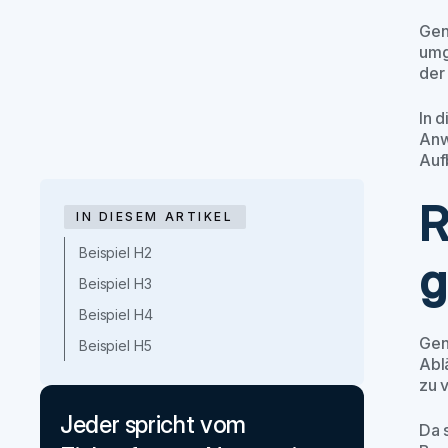
Gen
umg
der
In 
Anw
Auf
R
IN DIESEM ARTIKEL
Beispiel H2
g
Beispiel H3
Beispiel H4
Gen
Beispiel H5
Abl
zu 
Jeder spricht vom
Da 