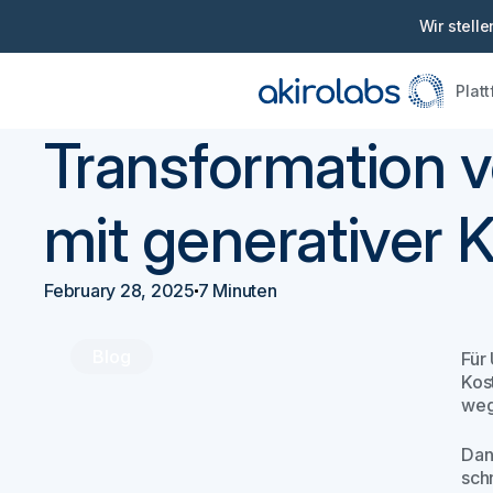
Wir stell
Plat
Zurück
Beschaffung 101
Transformation 
mit generativer K
February 28, 2025
7 Minuten
Blog
Für
Kos
weg
Dan
schn