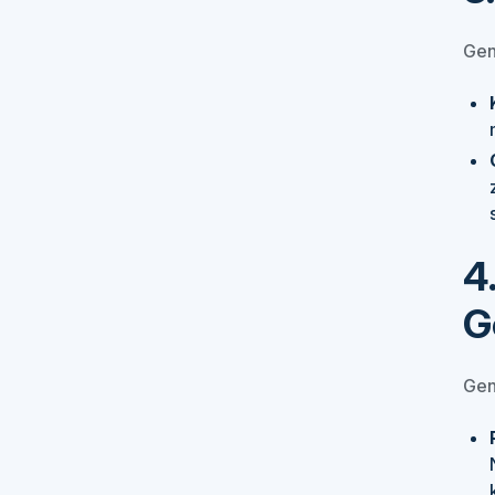
Gene
4
G
Gen