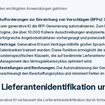
den wichtigsten Anwendungen gehören:
Aufforderungen zur Einreichung von Vorschlägen (RFPs):
D
kann generative KI die RFP-Generierung automatisieren. Zum 
Engine, die über 10.000 frühere Ausschreibungen analysiert
erfolgreiche Angebotsstrukturen vorhergesagt und potenzielle
Verträge
: Generative KI kann Verträge mithilfe großer Spra
Datenbanken trainiert wurden. Diese Funktion ermöglicht die 
kundenspezifischen Klauseln, die auf bestimmte Lieferanten
Management des Vertragslebenszyklus optimiert wird.
Bestellungen und Rechnungen:
Die Automatisierung der Ge
beschleunigt den Beschaffungszyklus und minimiert Fehler 
. Lieferantenidentifikation
rative KI verbessert die Lieferantenidentifikation durch forts