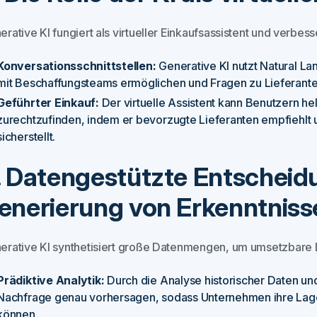
rative KI fungiert als virtueller Einkaufsassistent und verbess
Konversationsschnittstellen:
Generative KI nutzt Natural L
mit Beschaffungsteams ermöglichen und Fragen zu Lieferant
Geführter Einkauf:
Der virtuelle Assistent kann Benutzern h
zurechtzufinden, indem er bevorzugte Lieferanten empfiehlt u
sicherstellt.
. Datengestützte Entschei
enerierung von Erkenntniss
erative KI synthetisiert große Datenmengen, um umsetzbare E
Prädiktive Analytik:
Durch die Analyse historischer Daten un
Nachfrage genau vorhersagen, sodass Unternehmen ihre Lag
können.