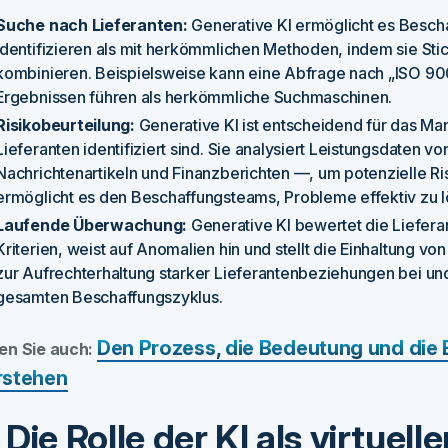
Suche nach Lieferanten:
Generative KI ermöglicht es Bescha
identifizieren als mit herkömmlichen Methoden, indem sie St
kombinieren. Beispielsweise kann eine Abfrage nach „ISO 9002
Ergebnissen führen als herkömmliche Suchmaschinen.
Risikobeurteilung:
Generative KI ist entscheidend für das M
Lieferanten identifiziert sind. Sie analysiert Leistungsdaten
Nachrichtenartikeln und Finanzberichten —, um potenzielle Ris
ermöglicht es den Beschaffungsteams, Probleme effektiv zu l
Laufende Überwachung:
Generative KI bewertet die Lieferan
Kriterien, weist auf Anomalien hin und stellt die Einhaltung v
zur Aufrechterhaltung starker Lieferantenbeziehungen bei un
gesamten Beschaffungszyklus.
Den Prozess, die Bedeutung und di
en Sie auch:
rstehen
. Die Rolle der KI als virtuel