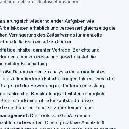
h anhand mehrerer Schlüsselfunktionen
atisierung sich wiederholender Aufgaben wie
beitskosten erheblich und verbessert gleichzeitig die
chen Verringerung des Zeitaufwands für manuelle
here Initiativen einsetzen können.
elfältige Inhalte, darunter Verträge, Berichte und
 Dokumentationsprozesse und gewährleistet die
g mit der Beschaffung.
 große Datenmengen zu analysieren, ermöglicht es
 die zu fundierteren Entscheidungen führen. Dies führt
frage und der Bewertung der Lieferantenleistung.
ng zahlreicher Beschaffungsaktivitäten ermöglicht
Beteiligten können ihre Einkaufsbedürfnisse
d einer höheren Benutzerzufriedenheit führt.
omanagement:
Die Tools von GenAI können
zahlen zu bewerten. Dieser proaktive Ansatz hilft