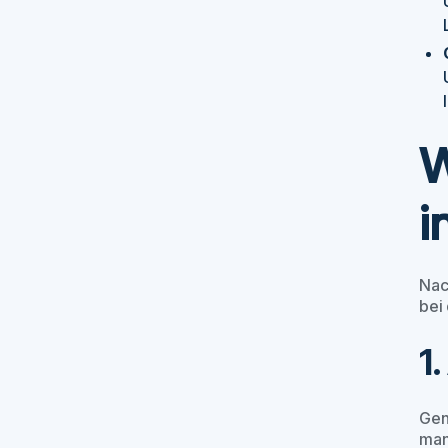
W
i
Nac
bei 
1
Gen
man