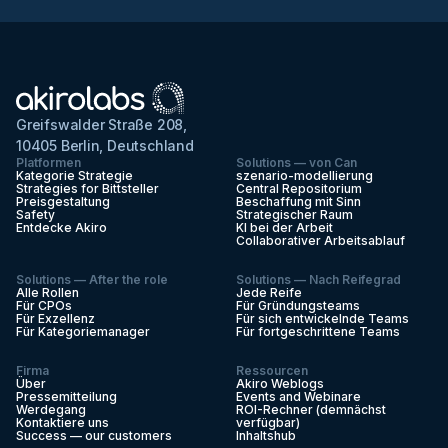
Greifswalder Straße 208,
10405 Berlin, Deutschland
Platformen
Solutions — von Can
Kategorie Strategie
szenario-modellierung
Strategies for Bittsteller
Central Repositorium
Preisgestaltung
Beschaffung mit Sinn
Safety
Strategischer Raum
Entdecke Akiro
KI bei der Arbeit
Collaborativer Arbeitsablauf
Solutions — After the role
Solutions — Nach Reifegrad
Alle Rollen
Jede Reife
Für CPOs
Für Gründungsteams
Für Exzellenz
Für sich entwickelnde Teams
Für Kategoriemanager
Für fortgeschrittene Teams
Firma
Ressourcen
Über
Akiro Weblogs
Pressemitteilung
Events and Webinare
Werdegang
ROI-Rechner (demnächst
Kontaktiere uns
verfügbar)
Success — our customers
Inhaltshub