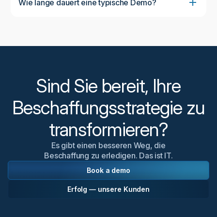
Wie lange dauert eine typische Demo?
Eine Standarddemo dauert etwa 45-60 Minuten und
bietet ausreichend Zeit für einen umfassenden
Überblick über die Plattform und eine Diskussion
Ihrer spezifischen Anforderungen. Wir können den
Zeitplan an Ihre Verfügbarkeit und Ihre
Interessengebiete anpassen.
Sind Sie bereit, Ihre
Beschaffungsstrategie zu
transformieren?
Es gibt einen besseren Weg, die
Beschaffung zu erledigen. Das ist IT.
Book a demo
Erfolg — unsere Kunden