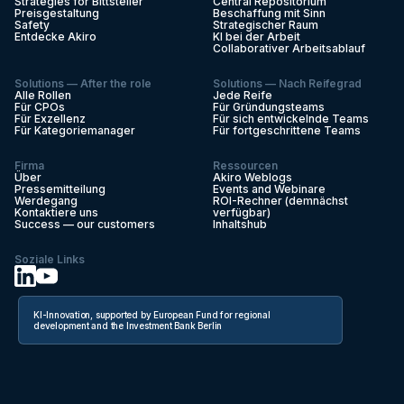
Strategies for Bittsteller
Central Repositorium
Preisgestaltung
Beschaffung mit Sinn
Safety
Strategischer Raum
Entdecke Akiro
KI bei der Arbeit
Collaborativer Arbeitsablauf
Solutions — After the role
Solutions — Nach Reifegrad
Alle Rollen
Jede Reife
Für CPOs
Für Gründungsteams
Für Exzellenz
Für sich entwickelnde Teams
Für Kategoriemanager
Für fortgeschrittene Teams
Firma
Ressourcen
Über
Akiro Weblogs
Pressemitteilung
Events and Webinare
Werdegang
ROI-Rechner (demnächst
Kontaktiere uns
verfügbar)
Success — our customers
Inhaltshub
Soziale Links
KI-Innovation, supported by European Fund for regional
development and the Investment Bank Berlin