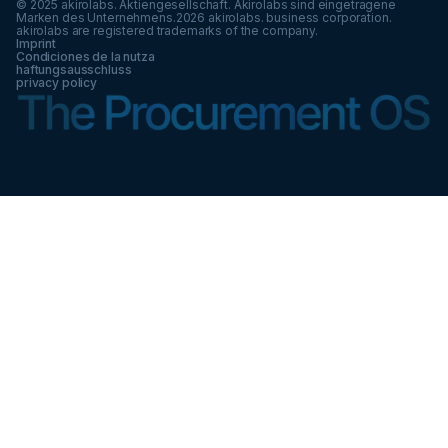
© 2025 akirolabs. Aktiengesellschaft. Akirolabs sind eingetragene
Marken des Unternehmens.
2026
akirolabs. business corporation.
akirolabs are registered trademarks of the company.
Imprint
Condiciones de la nutza
haftungsausschluss
privacy policy