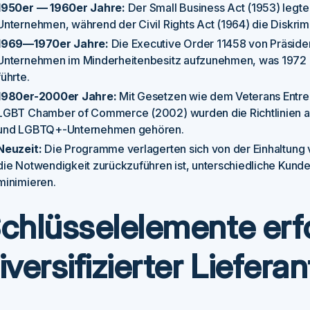
1950er — 1960er Jahre:
Der Small Business Act (1953) legte 
Unternehmen, während der Civil Rights Act (1964) die Diskrim
1969—1970er Jahre:
Die Executive Order 11458 von Präside
Unternehmen im Minderheitenbesitz aufzunehmen, was 1972 z
führte.
1980er-2000er Jahre:
Mit Gesetzen wie dem Veterans Entre
LGBT Chamber of Commerce (2002) wurden die Richtlinien a
und LGBTQ+-Unternehmen gehören.
Neuzeit:
Die Programme verlagerten sich von der Einhaltung v
die Notwendigkeit zurückzuführen ist, unterschiedliche Kund
minimieren.
chlüsselelemente erf
iversifizierter Liefe