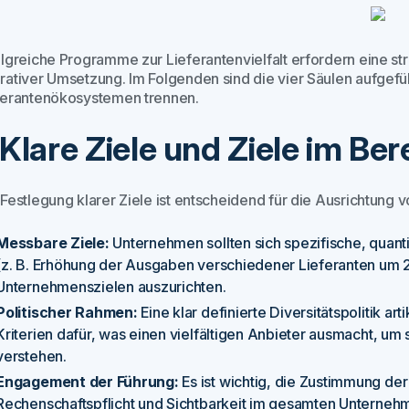
olgreiche Programme zur Lieferantenvielfalt erfordern eine s
rativer Umsetzung. Im Folgenden sind die vier Säulen aufgefüh
ferantenökosystemen trennen.
. Klare Ziele und Ziele im Ber
Festlegung klarer Ziele ist entscheidend für die Ausrichtung von
Messbare Ziele:
Unternehmen sollten sich spezifische, quanti
(z. B. Erhöhung der Ausgaben verschiedener Lieferanten um
Unternehmenszielen auszurichten.
Politischer Rahmen:
Eine klar definierte Diversitätspolitik a
Kriterien dafür, was einen vielfältigen Anbieter ausmacht, um s
verstehen.
Engagement der Führung:
Es ist wichtig, die Zustimmung der
Rechenschaftspflicht und Sichtbarkeit im gesamten Unternehm