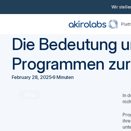
Wir stell
Plat
Zurück
Beschaffung 101
Die Bedeutung 
Programmen zur L
February 28, 2025
9 Minuten
Blog
In 
nich
Pro
ihr
unt