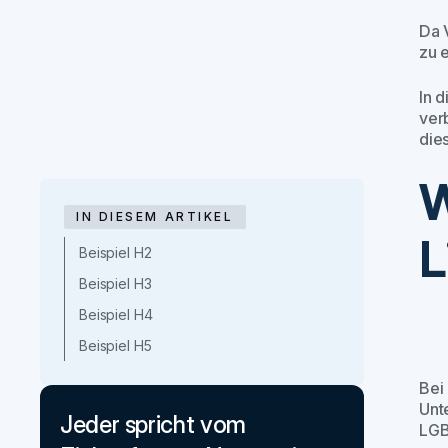
Da 
zu 
In 
ver
dies
W
IN DIESEM ARTIKEL
L
Beispiel H2
Beispiel H3
Beispiel H4
Beispiel H5
Bei
Unt
Jeder spricht vom
LGB