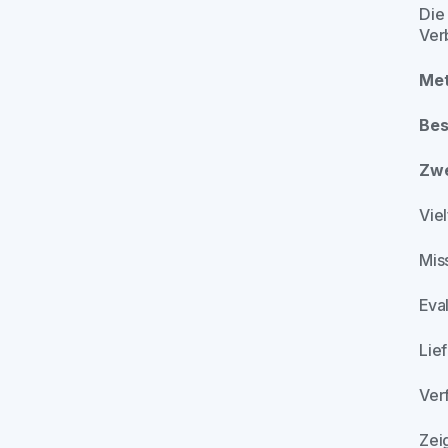
Die
Ver
Met
Bes
Zw
Vie
Mis
Eval
Lie
Ver
Zeig