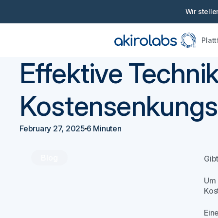
Wir stell
Plat
Zurück
Beschaffung 101
Effektive Techni
Kostensenkungss
February 27, 2025
6 Minuten
Blog
Gib
Um 
Kos
Ein