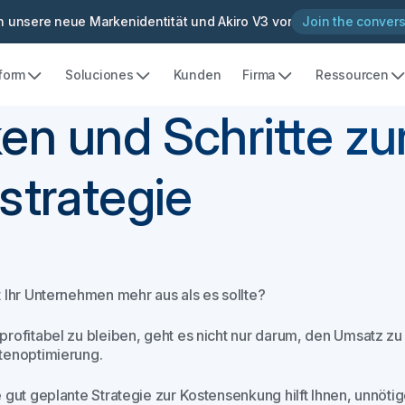
en unsere neue Markenidentität und Akiro V3 vor
Join the convers
tform
Soluciones
Kunden
Firma
Ressourcen
ken und Schritte zu
trategie
t Ihr Unternehmen mehr aus als es sollte?
profitabel zu bleiben, geht es nicht nur darum, den Umsatz z
tenoptimierung.
e gut geplante Strategie zur Kostensenkung hilft Ihnen, unnöt