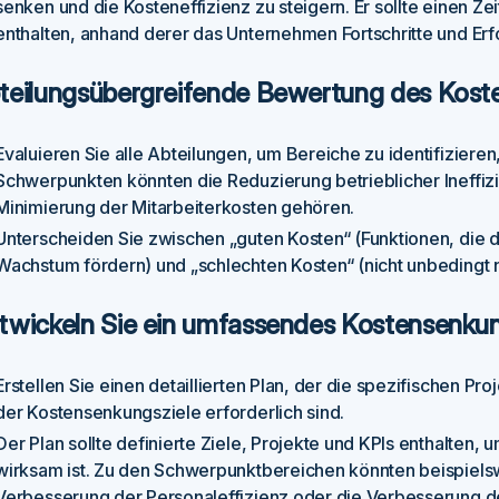
senken und die Kosteneffizienz zu steigern. Er sollte einen Zei
enthalten, anhand derer das Unternehmen Fortschritte und Erf
teilungsübergreifende Bewertung des Kost
Evaluieren Sie alle Abteilungen, um Bereiche zu identifizier
Schwerpunkten könnten die Reduzierung betrieblicher Ineffiz
Minimierung der Mitarbeiterkosten gehören.
Unterscheiden Sie zwischen „guten Kosten“ (Funktionen, di
Wachstum fördern) und „schlechten Kosten“ (nicht unbedingt
twickeln Sie ein umfassendes Kostensenk
Erstellen Sie einen detaillierten Plan, der die spezifischen 
der Kostensenkungsziele erforderlich sind.
Der Plan sollte definierte Ziele, Projekte und KPIs enthalten,
wirksam ist. Zu den Schwerpunktbereichen könnten beispiels
Verbesserung der Personaleffizienz oder die Verbesserung der