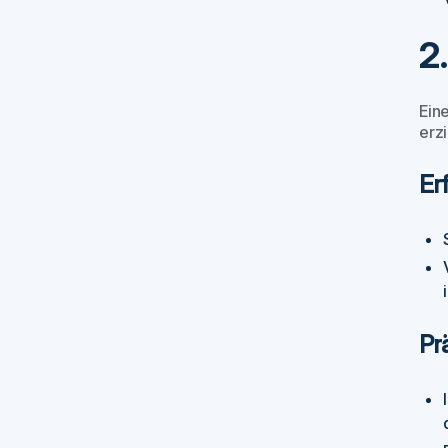
2
Ein
erz
Er
Pr