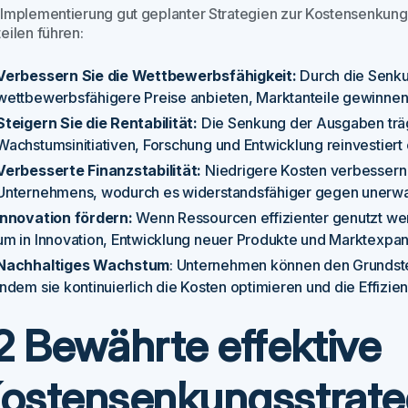
 Implementierung gut geplanter Strategien zur Kostensenkun
eilen führen:
Verbessern Sie die Wettbewerbsfähigkeit:
Durch die Senku
wettbewerbsfähigere Preise anbieten, Marktanteile gewinnen
Steigern Sie die Rentabilität:
Die Senkung der Ausgaben träg
Wachstumsinitiativen, Forschung und Entwicklung reinvestie
Verbesserte Finanzstabilität:
Niedrigere Kosten verbessern 
Unternehmens, wodurch es widerstandsfähiger gegen unerwa
Innovation fördern:
Wenn Ressourcen effizienter genutzt we
um in Innovation, Entwicklung neuer Produkte und Marktexpans
Nachhaltiges Wachstum
: Unternehmen können den Grundstei
indem sie kontinuierlich die Kosten optimieren und die Effizie
2 Bewährte effektive
ostensenkungsstrate